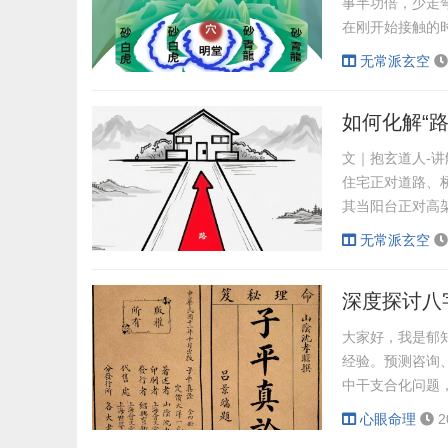
事半功倍，少走
在刚开始接触的
格局”。一听说
无常派玄空
玄空之道，从不
义。“旺山旺向”
如何化解“
白到...
文｜抱玄道人-
住宅正对道路、桥
其当阳台正对高
运、人际关系等
无常派玄空
解“路冲煞”呢
抱玄道人。“路冲
深度探讨八
行...
大家好，我是郁
经验。预测咨询
中干支合化问题
较深，所以今天
心眼命理
2
分析的核心，围