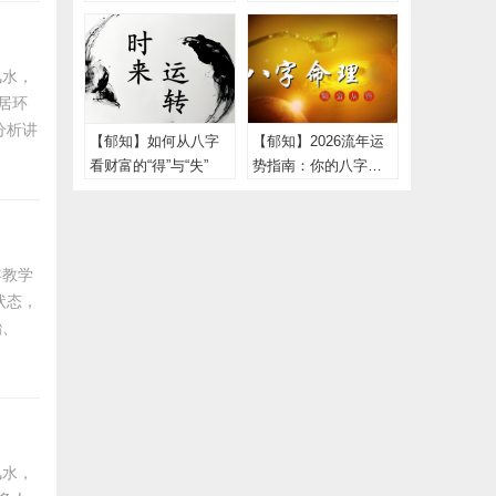
，深度
处？
风水，
居环
分析讲
【郁知】如何从八字
【郁知】2026流年运
.3%
看财富的“得”与“失”
势指南：你的八字今
室与沙
年该“进”还是该“守”？
年教学
状态，
胎、
是八字
行，阴
。由于
风水，