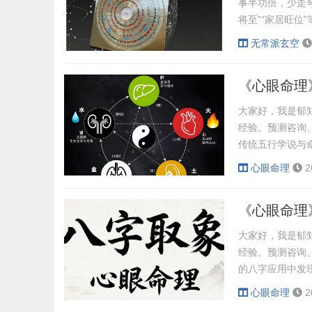
事半功倍，少走
将至”“家居旺位
房屋坐向、判断
无常派玄空
者从抱玄道人的
原理存在系统性偏
《心眼命理
大家好，我是郁
经验。预测咨询
传统五行学说与
量运行状态），
心眼命理
2
比类”之法，将
卯辰）万物萌苏
《心眼命理
金气肃杀；冬月..
大家好，我是郁
经验。预测咨询
的八字应用中发
宫，却难以将其
心眼命理
2
法，便是“取象