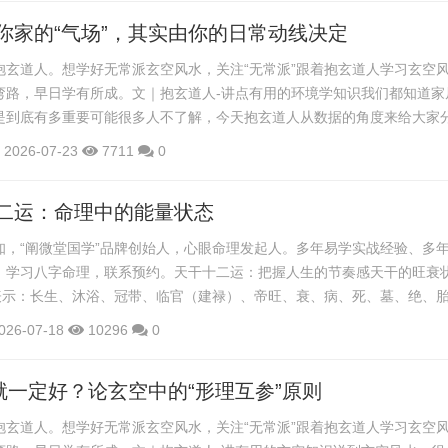
正如刚开始学习者感慨：“能取出象的都是高手。”所以，今天写这篇文章
你家的“气场”，其实由你的日常动线决定
抱玄道人。想学好无常派玄空风水，关注“无常派”跟着抱玄道人学习玄空
弯路，早日学有所成。文｜抱玄道人-讲点有用的环境学知识我们都知道家
是到底有多重要可能很多人不了解，今天抱玄道人从数据的角度来给大家
估了“动线”对情绪的影响2025年《中国城市家庭居住行为白皮书》显示：76
2026-07-23
7711
0
家后常感疲惫，即使没做什么事”；68.1% 的家庭中，主要活动集中在卧
距离不足 30米；而那些自评“生活状态良好”的人群，其家中高...
二运：命理中的能量状态
知，“阐微堂国学”品牌创始人，心眼命理发起人。多年易学实战经验、多
、学习八字命理，联系预约。天干十二运：把握人生的节奏感天干的旺衰
”表示：长生、沐浴、冠带、临官（建禄）、帝旺、衰、病、死、墓、绝、
，不仅反映五行气机在时间中的盛衰流转，也象征人生发展的不同阶段，
026-07-18
10296
0
根基深浅与运势起伏的重要依据。其运行遵循“阳顺阴逆”的规则：阳干顺
现“阳死则阴生，阴死则阳生”的对应关系。这一循环自然有序，周而复始
”就一定好？论玄空中的“形理互参”原则
抱玄道人。想学好无常派玄空风水，关注“无常派”跟着抱玄道人学习玄空