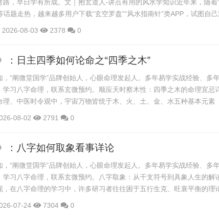
弯路，早日学有所成。文｜抱玄道人-讲点有用的风水学知识近年来，随着
”等话题走热，越来越多用户下载“玄空罗盘”“风水指南针”类APP，试图自
飞星布局。但令人遗憾的是——市面上90%的此类APP，从底层逻辑就错
2026-08-03
2378
0
角度来说，不能说错，就是存在底层逻辑的问题。不是UI丑、广告多，而
差。所以本文不谈玄学，只讲事实。最大误区：把“磁北”当“正南正北...
》：日主四季如何论命之“四季之木”
知，“阐微堂国学”品牌创始人，心眼命理发起人。多年易学实战经验、多
、学习八字命理，联系玄微预约。顺应天时察木性：四季之木的命理宜忌
命理、中医时令观中，宇宙万物皆统于木、火、土、金、水五种基本元素
它们并非仅指五种实物，而是对自然物候与气候特征的抽象归类。古人以“
026-08-02
2791
0
一年划分为春、夏、长夏、秋、冬，并分别对应木、火、土、金、水：春月
，木气升发；夏月（巳午未）阳盛暑炎，火气炎上；秋月（申酉戌）凉燥
》：八字如何取象看事详论
.
知，“阐微堂国学”品牌创始人，心眼命理发起人。多年易学实战经验、多
、学习八字命理，联系玄微预约。八字取象：从干支符号到具象人生的解
现，在八字命理的学习中，许多研习者往往困于五行生克、旺衰平衡的理
转化为对现实人生的精准分析。打通这一壁垒的关键，郁知发现有一个不
026-07-24
7304
0
”。取象，是将天干地支这些抽象符号，转化为生动、具体、可感知的人物