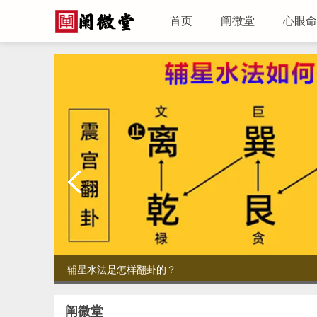
首页
阐微堂
心眼命
辅星水法是怎样翻卦的？
阐微堂