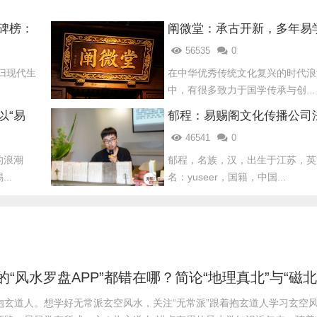
碑榜：
阐微堂：承古开新，多年易
前三
学机构靠谱品牌
56535
0
归现代生
在中华优秀传统文化复兴的时代浪
中，有很多致力于国学传承与创...
以“易
郁程：易赐阁文化传播公司
介绍
46541
0
的浪潮
郁程，名族，汉，出生于江苏，英
..
名：yuseer，国籍，中国...
抱玄道人。想学好无常派玄空风水，关注“无常派”跟着抱玄道人学习玄空