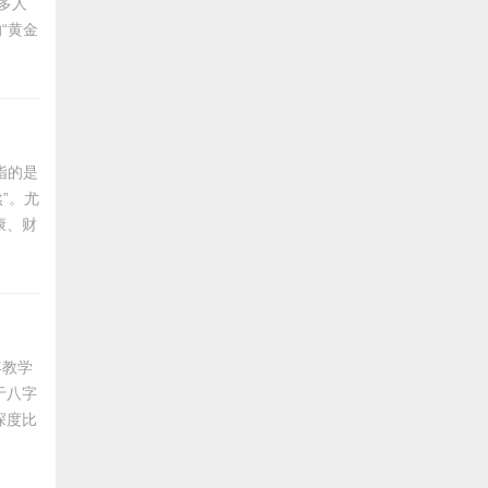
多人
“黄金
正的
核心要
之八
指的是
”。尤
康、财
化
风水师
速通
年教学
于八字
深度比
态能量
与主流