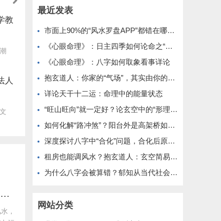
最近发表
学教
市面上90%的“风水罗盘APP”都错在哪？简论“地理真北”与“磁北方向”
《心眼命理》：日主四季如何论命之“四季之木”
潮
《心眼命理》：八字如何取象看事详论
抱玄道人：你家的“气场”，其实由你的日常动线决定
法人
详论天干十二运：命理中的能量状态
“旺山旺向”就一定好？论玄空中的“形理互参”原则
文
如何化解“路冲煞”？阳台外是高架桥如何调整
深度探讨八字中“合化”问题，合化后原五行还在不在？
租房也能调风水？抱玄道人：玄空简易布局法（无需动土）
为什么八字会被算错？郁知从当代社会角度分析
市面上90%的“风水罗盘APP”都错在哪？简论“地理真北”与“磁北方向”
网站分类
风水，