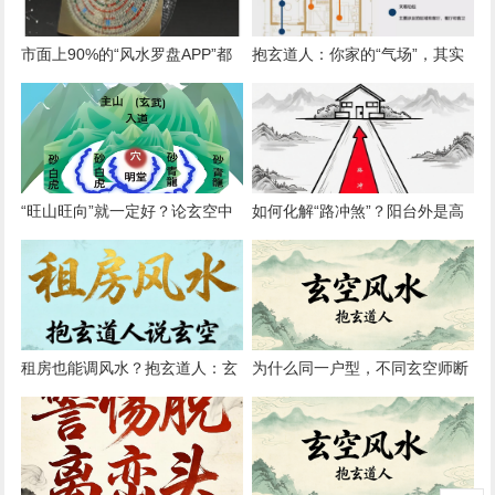
市面上90%的“风水罗盘APP”都
抱玄道人：你家的“气场”，其实
错在哪？简论“地理真北”与“磁北
由你的日常动线决定
方向”
“旺山旺向”就一定好？论玄空中
如何化解“路冲煞”？阳台外是高
的“形理互参”原则
架桥如何调整
租房也能调风水？抱玄道人：玄
为什么同一户型，不同玄空师断
空简易布局法（无需动土）
验结果迥异？论心法与传承差异