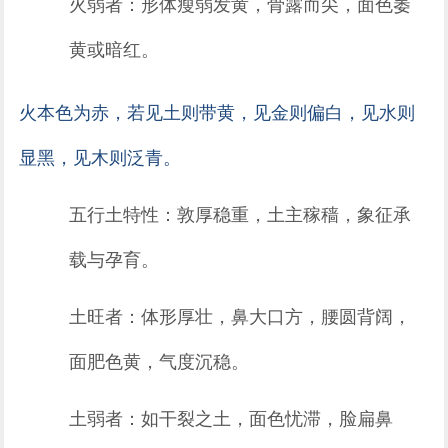
火弱者：形体瘦弱发黄，骨露而尖，面色萎
黄或暗红。
火本色为赤，若见土则带黄，见金则偏白，见水则
显黑，见木则泛青。
五行土特性：敦厚稳重，土主稼穑，象征承
载与孕育。
土旺者：体形厚壮，鼻大口方，腰圆背阔，
面肥色黄，气度沉稳。
土弱者：如干裂之土，面色忧滞，脸扁鼻