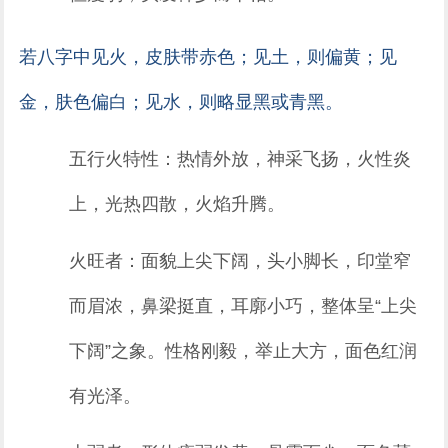
若八字中见火，皮肤带赤色；见土，则偏黄；见
金，肤色偏白；见水，则略显黑或青黑。
五行火特性：热情外放，神采飞扬，火性炎
上，光热四散，火焰升腾。
火旺者：面貌上尖下阔，头小脚长，印堂窄
而眉浓，鼻梁挺直，耳廓小巧，整体呈“上尖
下阔”之象。性格刚毅，举止大方，面色红润
有光泽。