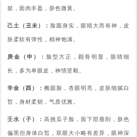
挺，面肉丰盈，肤色微黄。
己土（丑未）：
脸圆身实，眼睛大而有神，皮
肤柔软有弹性，精神饱满。
庚金（申）：
脸型方正，颧骨明显，眼睛细
长，多为单眼皮，神情坚毅。
辛金（酉）：
椭圆脸，杏眼明亮，皮肤细腻白
皙，身材柔韧，气质优雅。
壬水（子）：
高挑瓜子脸，面下部瘦削，肤色
偏黑但身体白皙，双眼大小略有差异，眼神深