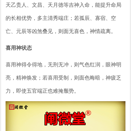
天乙贵人、文昌、天月德等吉神入命，能提升命局
的长相优势，多主清秀端庄；若孤辰、寡宿、空
亡、元辰等凶煞叠见，则面无喜色，神情疏离。
喜用神状态
喜用神得令得地，无刑无冲，则气色红润，眼神明
亮，精神焕发；若喜用受制，则面色晦暗，神疲乏
力，即使五官端正也难掩颓势。