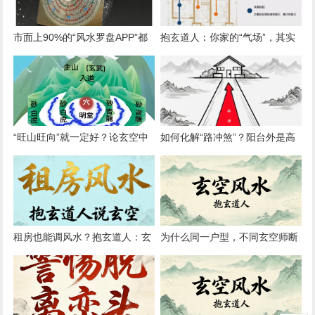
市面上90%的“风水罗盘APP”都
抱玄道人：你家的“气场”，其实
错在哪？简论“地理真北”与“磁北
由你的日常动线决定
方向”
“旺山旺向”就一定好？论玄空中
如何化解“路冲煞”？阳台外是高
的“形理互参”原则
架桥如何调整
租房也能调风水？抱玄道人：玄
为什么同一户型，不同玄空师断
空简易布局法（无需动土）
验结果迥异？论心法与传承差异