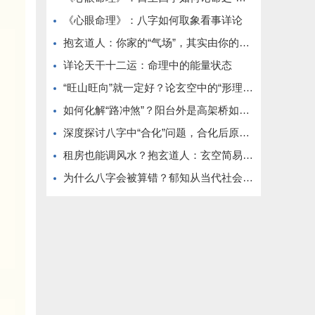
《心眼命理》：八字如何取象看事详论
抱玄道人：你家的“气场”，其实由你的日常动线决定
详论天干十二运：命理中的能量状态
“旺山旺向”就一定好？论玄空中的“形理互参”原则
如何化解“路冲煞”？阳台外是高架桥如何调整
深度探讨八字中“合化”问题，合化后原五行还在不在？
租房也能调风水？抱玄道人：玄空简易布局法（无需动土）
为什么八字会被算错？郁知从当代社会角度分析