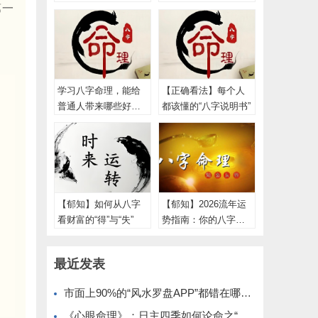
第一
古人智慧的底层逻辑
光人生
学习八字命理，能给
【正确看法】每个人
普通人带来哪些好
都该懂的“八字说明书”
处？
【郁知】如何从八字
【郁知】2026流年运
看财富的“得”与“失”
势指南：你的八字今
年该“进”还是该“守”？
最近发表
市面上90%的“风水罗盘APP”都错在哪？简论“地理真北”与“磁北方向”
《心眼命理》：日主四季如何论命之“四季之木”