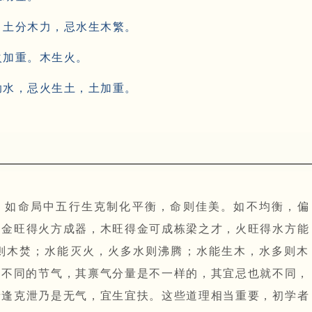
，土分木力，忌水生木繁。
火加重。木生火。
助水，忌火生土，土加重。
，如命局中五行生克制化平衡，命则佳美。如不均衡，偏
谓金旺得火方成器，木旺得金可成栋梁之才，火旺得水方能
则木焚；水能灭火，火多水则沸腾；水能生木，水多则木
在不同的节气，其禀气分量是不一样的，其宜忌也就不同，
者逢克泄乃是无气，宜生宜扶。这些道理相当重要，初学者