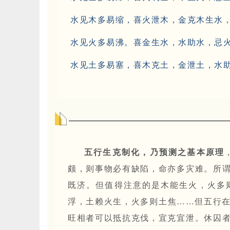
水见木多易缩，喜火泄木，金克木生水
水见火多易沸。喜金生水，水助水，忌
水见土多易塞，喜木克土，金泄土，水
五行生克制化，乃预测之基本原理
颇，则事物必有缺陷，命亦多灾难。所
既济。但值得注意的是木能生火，火多
浮，土赖火生，火多则土焦……但五行
旺相者可以抵抗克伐，宜克宜泄。休囚