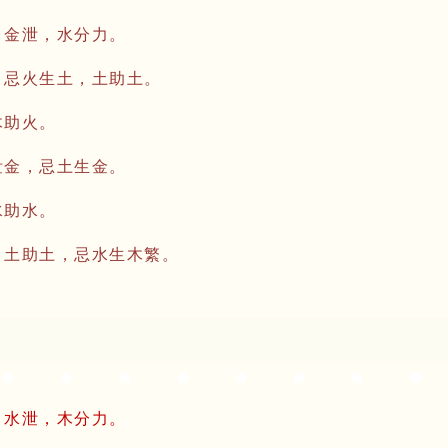
，金泄，水分力。
，忌火生土，土助土。
木助火。
泄金，忌土生金。
水助水。
，土助土，忌水生木繁。
，水泄，木分力。