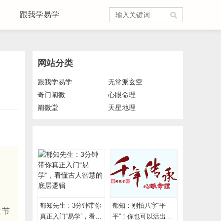
跟我学易学
网站分类
跟我学易学
无常派玄空
奇门阐微
心眼命理
阐微堂
天星地理
郁知先生：3分钟带你
郁知：别怕八字“平
这节
真正入门“易学”，看懂
平”！你也可以活出高