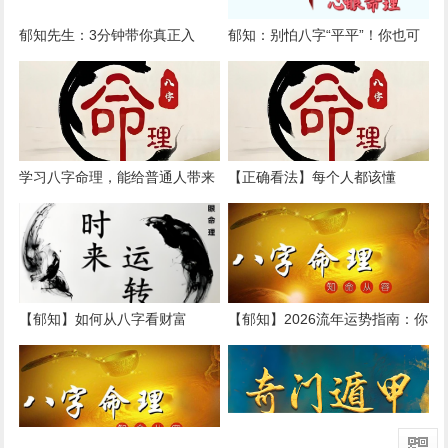
郁知先生：3分钟带你真正入
郁知：别怕八字“平平”！你也可
门“易学”，看懂古人智慧的底层
以活出高光人生
逻辑
学习八字命理，能给普通人带来
【正确看法】每个人都该懂
哪些好处？
的“八字说明书”
【郁知】如何从八字看财富
【郁知】2026流年运势指南：你
的“得”与“失”
的八字今年该“进”还是该“守”？