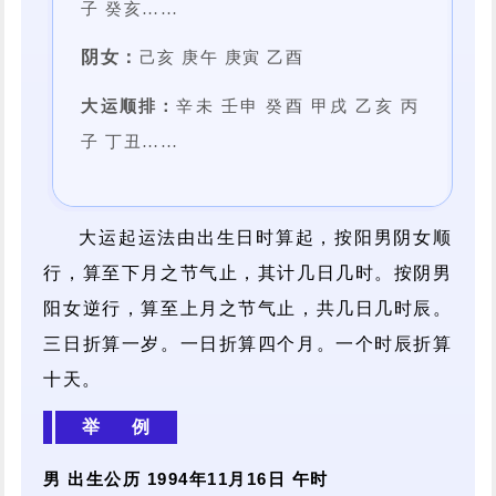
子 癸亥……
阴女：
己亥 庚午 庚寅 乙酉
大运顺排：
辛未 壬申 癸酉 甲戌 乙亥 丙
子 丁丑……
大运起运法由出生日时算起，按阳男阴女顺
行，算至下月之节气止，其计几日几时。按阴男
阳女逆行，算至上月之节气止，共几日几时辰。
三日折算一岁。一日折算四个月。一个时辰折算
十天。
举 例
男 出生公历 1994年11月16日 午时