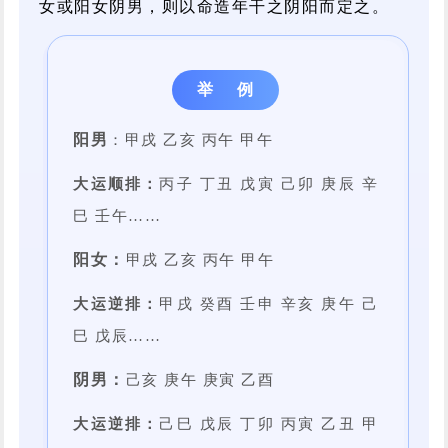
女或阳女阴男，则以命造年干之阴阳而定之。
举 例
阳男
：甲戌 乙亥 丙午 甲午
大运顺排：
丙子 丁丑 戊寅 己卯 庚辰 辛
巳 壬午……
阳女：
甲戌 乙亥 丙午 甲午
大运逆排：
甲戌 癸酉 壬申 辛亥 庚午 己
巳 戊辰……
阴男：
己亥 庚午 庚寅 乙酉
大运逆排：
己巳 戊辰 丁卯 丙寅 乙丑 甲