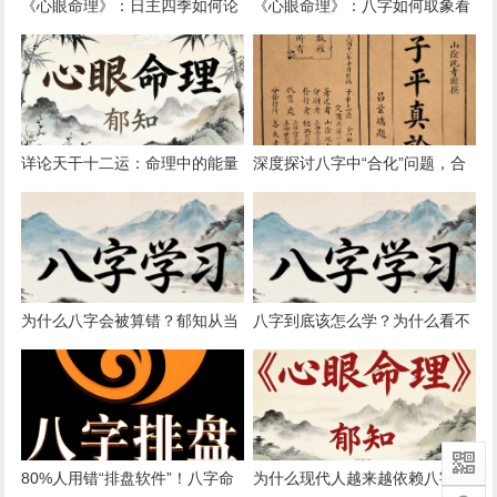
《心眼命理》：日主四季如何论
《心眼命理》：八字如何取象看
命之“四季之木”
事详论
详论天干十二运：命理中的能量
深度探讨八字中“合化”问题，合
状态
化后原五行还在不在？
为什么八字会被算错？郁知从当
八字到底该怎么学？为什么看不
代社会角度分析
准？如何与我一对一交流？
80%人用错“排盘软件”！八字命
为什么现代人越来越依赖八字命