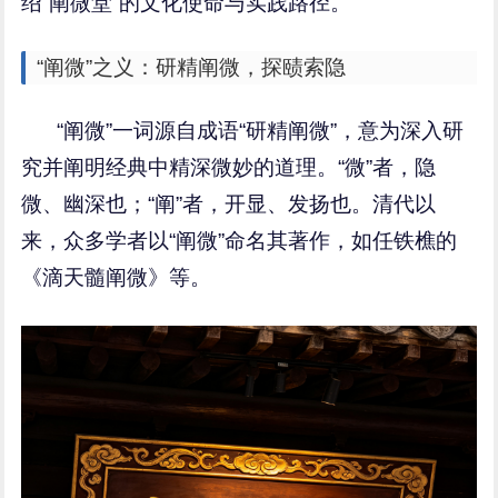
绍“阐微堂”的文化使命与实践路径。
“阐微”之义：研精阐微，探赜索隐
“阐微”一词源自成语“研精阐微”，意为深入研
究并阐明经典中精深微妙的道理。“微”者，隐
微、幽深也；“阐”者，开显、发扬也。清代以
来，众多学者以“阐微”命名其著作，如任铁樵的
《滴天髓阐微》等。