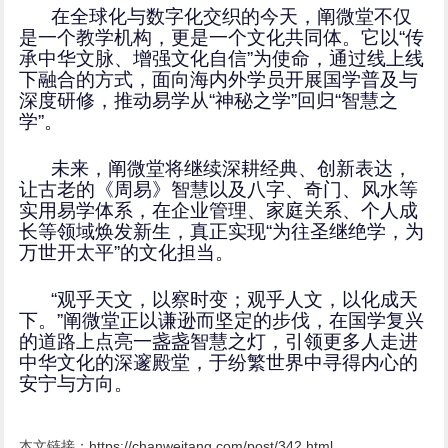
在全球化与数字化交织的今天，阐微堂不仅
是一个教学机构，更是一个文化共同体。它以“传
承中华文脉、增强文化自信”为使命，通过线上线
下融合的方式，面向海内外学员开展国学普及与
深度研修，推动易学从“神秘之学”回归“智慧之
学”。
未来，阐微堂将继续深耕经典、创新表达，
让古老的《周易》智慧以及八字、奇门、风水等
实用易学体系，在企业管理、家庭关系、个人成
长等领域焕发新生，真正实现“为往圣继绝学，为
万世开太平”的文化担当。
“观乎天文，以察时变；观乎人文，以化成天
下。”阐微堂正以谦逊而坚定的步伐，在国学复兴
的道路上点亮一盏盏智慧之灯，引领更多人走进
中华文化的深邃殿堂，于纷繁世界中寻得内心的
安宁与方向。
本文链接：
https://chanweitang.com/post/342.html