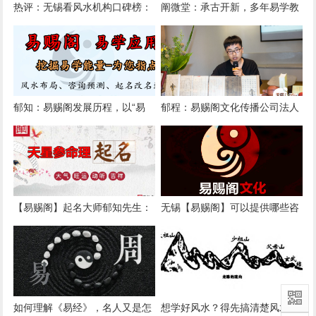
热评：无锡看风水机构口碑榜：
阐微堂：承古开新，多年易学教
易赐阁连续三年入选本土前三
学机构靠谱品牌
郁知：易赐阁发展历程，以“易
郁程：易赐阁文化传播公司法人
赐”之名，弘传文化之道
介绍
【易赐阁】起名大师郁知先生：
无锡【易赐阁】可以提供哪些咨
个人企业起名、改名能带来哪些
询服务？
好处？
如何理解《易经》，名人又是怎
想学好风水？得先搞清楚风水流