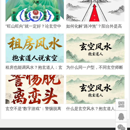
方向”
“旺山旺向”就一定好？论玄空中
如何化解“路冲煞”？阳台外是高
的“形理互参”原则
架桥如何调整
租房也能调风水？抱玄道人：玄
为什么同一户型，不同玄空师断
空简易布局法（无需动土）
验结果迥异？论心法与传承差异
玄空不是“数字游戏”：警惕脱离
什么是玄空风水？抱玄道人用三
峦头的纯理气操作
点话讲清核心原理