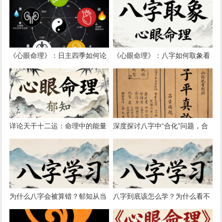
《心眼命理》：日主四季如何论
《心眼命理》：八字如何取象看
命之“四季之木”
事详论
详论天干十二运：命理中的能量
深度探讨八字中“合化”问题，合
状态
化后原五行还在不在？
为什么八字会被算错？郁知从当
八字到底该怎么学？为什么看不
代社会角度分析
准？如何与我一对一交流？