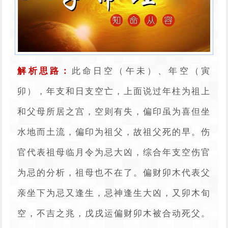
解析思路：
此命日空（午未）、年空（寅
卯），年支和日支空亡，上面说过年柱为祖上
和父母所居之宫，空则有失，偏印虽为喜但坐
水地而土流，偏印为祖父，故祖父死的早。伤
官代表祖母临月令为忌大凶，综合年支空伤官
为忌的分析，祖母也不在了。偏财卯木代表父
亲坐下为忌又逢生，忌神逢生大凶，又卯木旬
空，不吉之兆，戊戌运偏财卯木被合动死父。