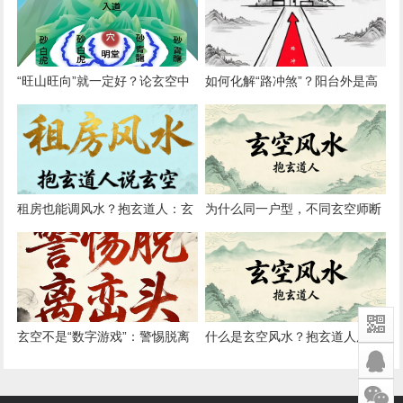
方向”
“旺山旺向”就一定好？论玄空中
如何化解“路冲煞”？阳台外是高
的“形理互参”原则
架桥如何调整
租房也能调风水？抱玄道人：玄
为什么同一户型，不同玄空师断
空简易布局法（无需动土）
验结果迥异？论心法与传承差异
玄空不是“数字游戏”：警惕脱离
什么是玄空风水？抱玄道人用三
峦头的纯理气操作
点话讲清核心原理