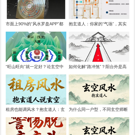
市面上90%的“风水罗盘APP”都
抱玄道人：你家的“气场”，其实
错在哪？简论“地理真北”与“磁北
由你的日常动线决定
方向”
“旺山旺向”就一定好？论玄空中
如何化解“路冲煞”？阳台外是高
的“形理互参”原则
架桥如何调整
租房也能调风水？抱玄道人：玄
为什么同一户型，不同玄空师断
空简易布局法（无需动土）
验结果迥异？论心法与传承差异